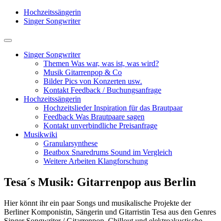
Hochzeitssängerin
Singer Songwriter
Singer Songwriter
Themen
Was war, was ist, was wird?
Musik
Gitarrenpop & Co
Bilder
Pics von Konzerten usw.
Kontakt
Feedback / Buchungsanfrage
Hochzeitssängerin
Hochzeitslieder
Inspiration für das Brautpaar
Feedback
Was Brautpaare sagen
Kontakt
unverbindliche Preisanfrage
Musikwiki
Granularsynthese
Beatbox
Snaredrums Sound im Vergleich
Weitere Arbeiten
Klangforschung
Tesa´s Musik: Gitarrenpop aus Berlin
Hier könnt ihr ein paar Songs und musikalische Projekte der
Berliner Komponistin, Sängerin und Gitarristin Tesa aus den Genres
Singer Songwriter / Gitarrenpop, Chillout und elektroakustische